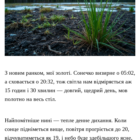
З новим ранком, мої золоті. Сонечко визирне о 05:02,
а сховається о 20:32, тож світла нам відміряється аж
15 годин і 30 хвилин — довгий, щедрий день, мов
полотно на весь стіл.
Найпомітніше нині — тепле денне дихання. Коли
сонце підніметься вище, повітря прогріється до 20,
відчуватиметься як 19, і небо буде здебільшого ясне,