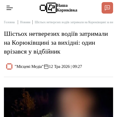
Наша
Корюківка
Головна
Новини
Шістьох нетверезих водіїв затримали на Корюківщині за вихідн
Шістьох нетверезих водіїв затримали
Новини
на Корюківщині за вихідні: один
Спільнота Місцевих
врізався у відбійник
Інтерв’ю
"Місцеві Медіа"
12 Тра 2026 | 09:27
Тексти
Публікації
Довідник
Редакційна політика