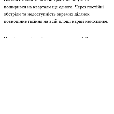
поширився на квартали ще одного. Через постійні
обстріли та недоступність окремих ділянок
повноцінне гасіння на всій площі наразі неможливе.
Працівники лісової охорони проклали 129 км
мінералізованих смуг, використовуючи трактори з
плугами та дисковими боронами. На доступних
територіях вогонь стримують за допомогою важкої
техніки, ранцевих оприскувачів та підвозу води.
За повідомленням лісівників, поширенню вогню
частково заважають опади. На окремих ділянках
пожежа поступово ліквідовується природним
шляхом. Роботи з локалізації тривають на тих
відрізках, де дозволяє безпекова ситуація.