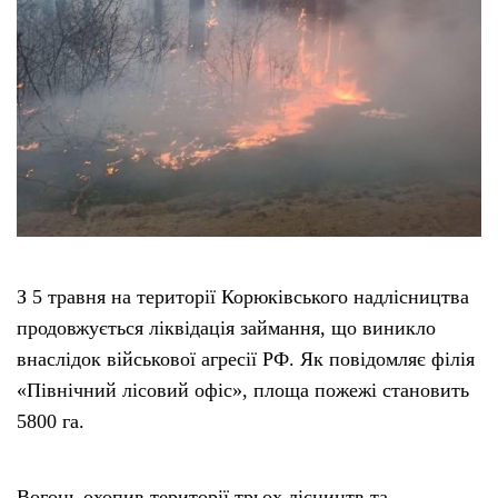
З 5 травня на території Корюківського надлісництва
продовжується ліквідація займання, що виникло
внаслідок військової агресії РФ. Як повідомляє філія
«Північний лісовий офіс», площа пожежі становить
5800 га.
Вогонь охопив території трьох лісництв та