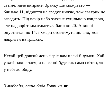
світле, наче випране. Зранку ще свіжувато —
близько 11, відчуття на градус нижче, тож светрик не
завадить. Під вечір небо затягне суцільною ковдрою,
але надворі триматиметься близько 20. А вночі
опуститься до 14, і хмари стоятимуть щільно, мов
накриття на грядках.
Нехай цей довгий день зігріє вам плечі й думки. Хай
у хаті пахне чаєм, а на серці буде так само світло, як
у небі до обіду.
З любов’ю, ваша баба Горпина ❤️