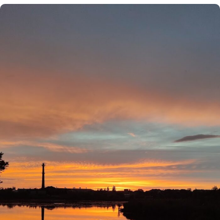
Етичний кодекс
Рекламні прайси
Про нас
Бюджет
Тендери
Контакти