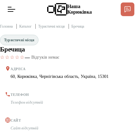
Наша
Корюківка
Головна
Каталог
Туристичні місця
Бречица
Туристичні місця
Бречица
Новини
Спільнота Місцевих
☆☆☆☆☆
—
·
Відгуків немає
Інтерв’ю
АДРЕСА
60, Корюківка, Чернігівська область, Україна, 15301
Тексти
ТЕЛЕФОН
Публікації
Телефон відсутній
Довідник
САЙТ
Сайт відсутній
Редакційна політика