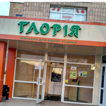
Етичний кодекс
Рекламні прайси
Про нас
Бюджет
Тендери
Контакти