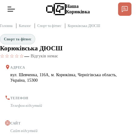
Наша
Корюківка
Головна
Каталог
Спорт та фітнес
Корюківська ДЮСШ
Спорт та фітнес
Корюківська ДЮСШ
Новини
Спільнота Місцевих
☆☆☆☆☆
—
·
Відгуків немає
Інтерв’ю
АДРЕСА
вул. Шевченка, 116А, м. Корюківка, Чернігівська область,
Україна, 15300
Тексти
Публікації
ТЕЛЕФОН
Телефон відсутній
Довідник
САЙТ
Сайт відсутній
Редакційна політика