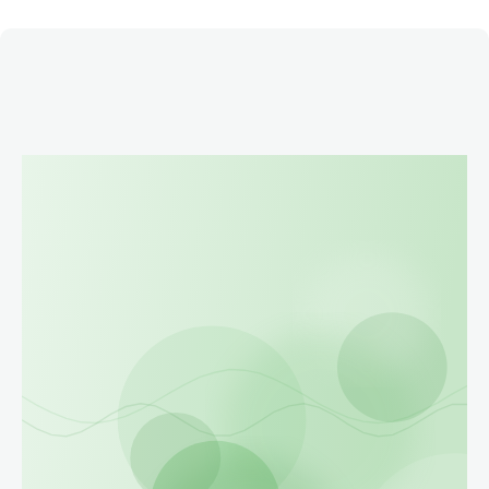
Етичний кодекс
Рекламні прайси
Про нас
Бюджет
Тендери
Контакти