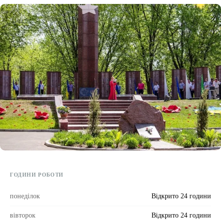
Етичний кодекс
Рекламні прайси
Про нас
Бюджет
Тендери
Контакти
ГОДИНИ РОБОТИ
понеділок
Відкрито 24 години
вівторок
Відкрито 24 години