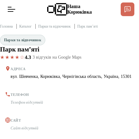
Наша
Корюківка
Головна
Каталог
Парки та відпочинок
Парк пам’ятi
Парки та відпочинок
Парк пам’ятi
Новини
Спільнота Місцевих
★★★★☆
4.3
·
3 відгуків на Google Maps
Інтерв’ю
АДРЕСА
вул. Шевченка, Корюківка, Чернігівська область, Україна, 15301
Тексти
ТЕЛЕФОН
Публікації
Телефон відсутній
Довідник
САЙТ
Сайт відсутній
Редакційна політика