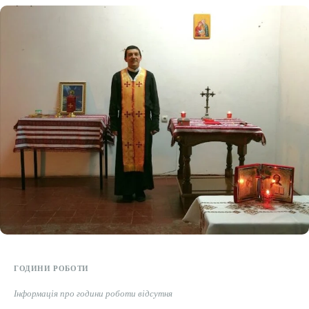
Етичний кодекс
Рекламні прайси
Про нас
Бюджет
Тендери
Контакти
ГОДИНИ РОБОТИ
Інформація про години роботи відсутня