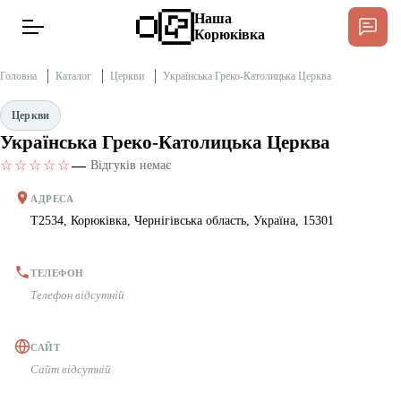
Наша
Корюківка
Головна
Каталог
Церкви
Українська Греко-Католицька Церква
Церкви
Українська Греко-Католицька Церква
Новини
Спільнота Місцевих
☆☆☆☆☆
—
·
Відгуків немає
Інтерв’ю
АДРЕСА
T2534, Корюківка, Чернігівська область, Україна, 15301
Тексти
ТЕЛЕФОН
Публікації
Телефон відсутній
Довідник
САЙТ
Сайт відсутній
Редакційна політика